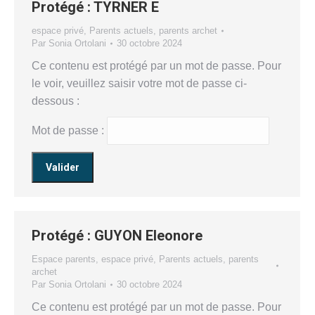
Protégé : TYRNER E
espace privé
,
Parents actuels
,
parents archet
Par
Sonia Ortolani
30 octobre 2024
Ce contenu est protégé par un mot de passe. Pour
le voir, veuillez saisir votre mot de passe ci-
dessous :
Mot de passe :
Protégé : GUYON Eleonore
Espace parents
,
espace privé
,
Parents actuels
,
parents
archet
Par
Sonia Ortolani
30 octobre 2024
Ce contenu est protégé par un mot de passe. Pour