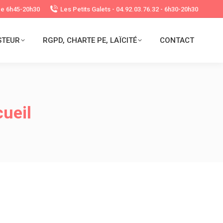
 de 6h45-20h30
Les Petits Galets - 04.92.03.76.32 - 6h30-20h30
STEUR
RGPD, CHARTE PE, LAÏCITÉ
CONTACT
cueil