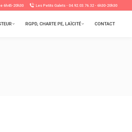
 de 6h45-20h30
Les Petits Galets - 04.92.03.76.32 - 6h30-20h30
STEUR
RGPD, CHARTE PE, LAÏCITÉ
CONTACT